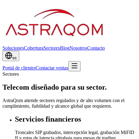
Soluciones
Cobertura
Sectores
Blog
Nosotros
Contacto
es
Portal de clientes
Contactar ventas
Sectores
Telecom diseñado para su sector.
AstraQom atiende sectores regulados y de alto volumen con el
cumplimiento, fiabilidad y alcance global que requieren.
Servicios financieros
Troncales SIP grabados, intercepción legal, grabación MiFID
II y rutas de latencia ultrabaja para mesas de trading.