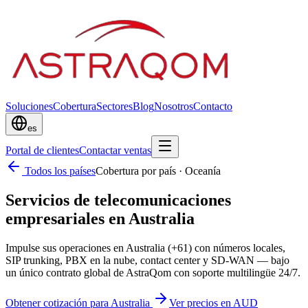
Soluciones
Cobertura
Sectores
Blog
Nosotros
Contacto
es
Portal de clientes
Contactar ventas
Todos los países
Cobertura por país
·
Oceanía
Servicios de telecomunicaciones
empresariales en Australia
Impulse sus operaciones en Australia (+61) con números locales,
SIP trunking, PBX en la nube, contact center y SD-WAN — bajo
un único contrato global de AstraQom con soporte multilingüe 24/7.
Obtener cotización para Australia
Ver precios en AUD