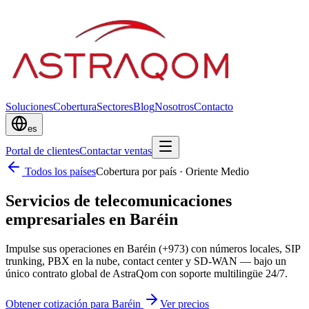
Soluciones
Cobertura
Sectores
Blog
Nosotros
Contacto
es
Portal de clientes
Contactar ventas
Todos los países
Cobertura por país
·
Oriente Medio
Servicios de telecomunicaciones
empresariales en Baréin
Impulse sus operaciones en Baréin (+973) con números locales, SIP
trunking, PBX en la nube, contact center y SD-WAN — bajo un
único contrato global de AstraQom con soporte multilingüe 24/7.
Obtener cotización para Baréin
Ver precios