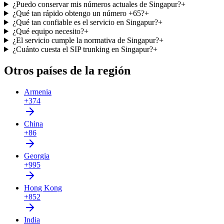
¿Puedo conservar mis números actuales de Singapur?
+
¿Qué tan rápido obtengo un número +65?
+
¿Qué tan confiable es el servicio en Singapur?
+
¿Qué equipo necesito?
+
¿El servicio cumple la normativa de Singapur?
+
¿Cuánto cuesta el SIP trunking en Singapur?
+
Otros países de la región
Armenia
+374
China
+86
Georgia
+995
Hong Kong
+852
India