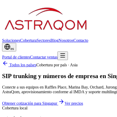
Soluciones
Cobertura
Sectores
Blog
Nosotros
Contacto
es
Portal de clientes
Contactar ventas
Todos los países
Cobertura por país
·
Asia
SIP trunking y números de empresa en Sin
Conecte a sus equipos en Raffles Place, Marina Bay, Orchard, Juro
AstraQom, aprovisionamiento conforme al IMDA y soporte multiling
Obtener cotización para Singapur
Ver precios
Cobertura local