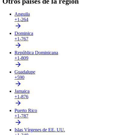
Otros países de la región
Anguila
+1-264
Dominica
+1-767
República Dominicana
+1-809
Guadalupe
+590
Jamaica
+1-876
Puerto Rico
+1-787
Islas Vírgenes de EE. UU.