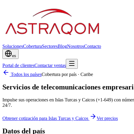
Soluciones
Cobertura
Sectores
Blog
Nosotros
Contacto
es
Portal de clientes
Contactar ventas
Todos los países
Cobertura por país
·
Caribe
Servicios de telecomunicaciones empresaria
Impulse sus operaciones en Islas Turcas y Caicos (+1-649) con núme
24/7.
Obtener cotización para Islas Turcas y Caicos
Ver precios
Datos del país