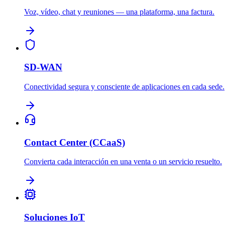
Voz, vídeo, chat y reuniones — una plataforma, una factura.
SD-WAN
Conectividad segura y consciente de aplicaciones en cada sede.
Contact Center (CCaaS)
Convierta cada interacción en una venta o un servicio resuelto.
Soluciones IoT