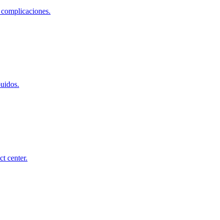
 complicaciones.
buidos.
t center.