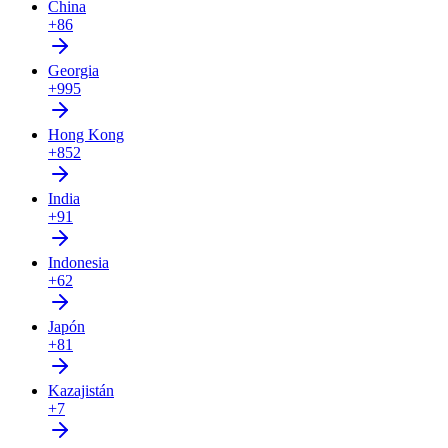
China
+86
Georgia
+995
Hong Kong
+852
India
+91
Indonesia
+62
Japón
+81
Kazajistán
+7