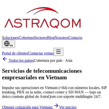
Soluciones
Cobertura
Sectores
Blog
Nosotros
Contacto
es
Portal de clientes
Contactar ventas
Todos los países
Cobertura por país
·
Asia
Servicios de telecomunicaciones
empresariales en Vietnam
Impulse sus operaciones en Vietnam (+84) con números locales, SIP
trunking, PBX en la nube, contact center y SD-WAN — bajo un
único contrato global de AstraQom con soporte multilingüe 24/7.
Obtener cotización para Vietnam
Ver precios