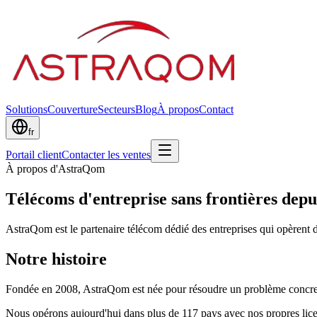
Solutions
Couverture
Secteurs
Blog
À propos
Contact
fr
Portail client
Contacter les ventes
À propos d'AstraQom
Télécoms d'entreprise sans frontières depu
AstraQom est le partenaire télécom dédié des entreprises qui opèrent 
Notre histoire
Fondée en 2008, AstraQom est née pour résoudre un problème concret : 
Nous opérons aujourd'hui dans plus de 117 pays avec nos propres lice