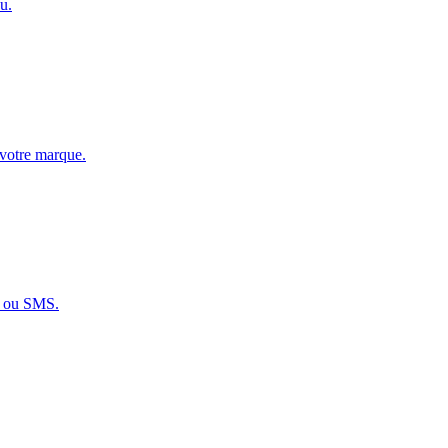
u.
 votre marque.
x ou SMS.