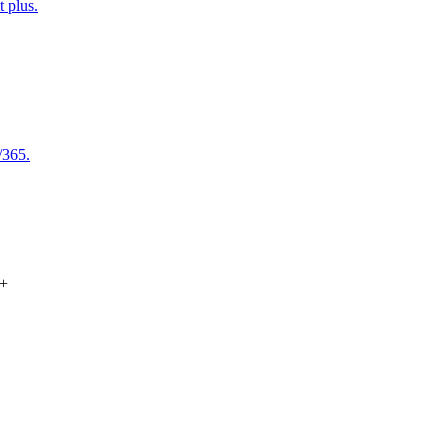
t plus.
/365.
+