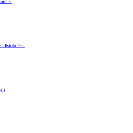
oucis.
s distribuées.
els.