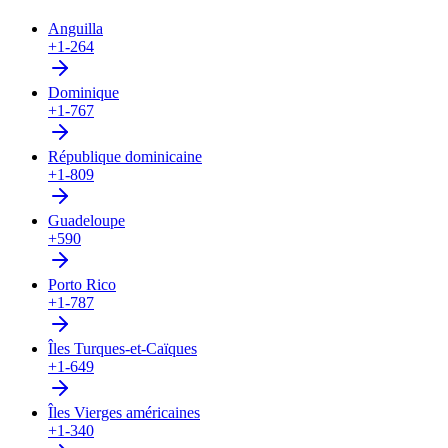
Anguilla
+1-264
Dominique
+1-767
République dominicaine
+1-809
Guadeloupe
+590
Porto Rico
+1-787
Îles Turques-et-Caïques
+1-649
Îles Vierges américaines
+1-340