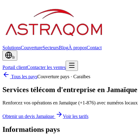
Solutions
Couverture
Secteurs
Blog
À propos
Contact
fr
Portail client
Contacter les ventes
Tous les pays
Couverture pays
·
Caraïbes
Services télécom d'entreprise en Jamaïque
Renforcez vos opérations en Jamaïque (+1-876) avec numéros locaux
Obtenir un devis Jamaïque
Voir les tarifs
Informations pays