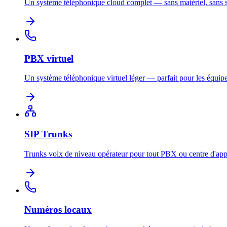
Un système téléphonique cloud complet — sans matériel, sans s
PBX virtuel
Un système téléphonique virtuel léger — parfait pour les équipe
SIP Trunks
Trunks voix de niveau opérateur pour tout PBX ou centre d'app
Numéros locaux