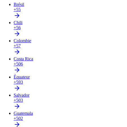
Brésil
+55
Chili
+56
Colombie
+57
Costa Rica
+506
Équateur
+593
Salvador
+503
Guatemala
+502