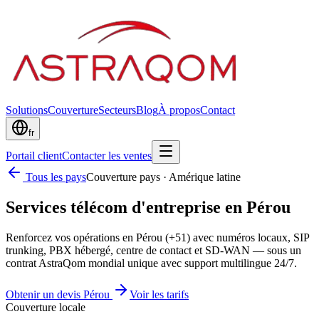
Solutions
Couverture
Secteurs
Blog
À propos
Contact
fr
Portail client
Contacter les ventes
Tous les pays
Couverture pays
·
Amérique latine
Services télécom d'entreprise en Pérou
Renforcez vos opérations en Pérou (+51) avec numéros locaux, SIP
trunking, PBX hébergé, centre de contact et SD-WAN — sous un
contrat AstraQom mondial unique avec support multilingue 24/7.
Obtenir un devis Pérou
Voir les tarifs
Couverture locale