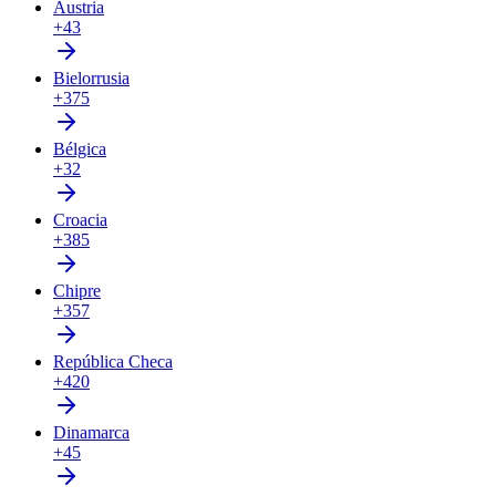
Austria
+43
Bielorrusia
+375
Bélgica
+32
Croacia
+385
Chipre
+357
República Checa
+420
Dinamarca
+45