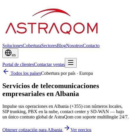
Soluciones
Cobertura
Sectores
Blog
Nosotros
Contacto
es
Portal de clientes
Contactar ventas
Todos los países
Cobertura por país
·
Europa
Servicios de telecomunicaciones
empresariales en Albania
Impulse sus operaciones en Albania (+355) con números locales,
SIP trunking, PBX en la nube, contact center y SD-WAN — bajo
un único contrato global de AstraQom con soporte multilingüe 24/7.
Obtener cotización para Albania
Ver precios