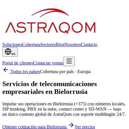
Soluciones
Cobertura
Sectores
Blog
Nosotros
Contacto
es
Portal de clientes
Contactar ventas
Todos los países
Cobertura por país
·
Europa
Servicios de telecomunicaciones
empresariales en Bielorrusia
Impulse sus operaciones en Bielorrusia (+375) con números locales,
SIP trunking, PBX en la nube, contact center y SD-WAN — bajo
un único contrato global de AstraQom con soporte multilingüe 24/7.
Obtener cotización para Bielorrusia
Ver precios