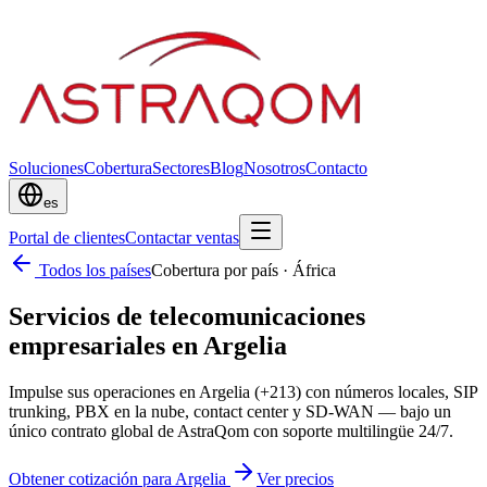
Soluciones
Cobertura
Sectores
Blog
Nosotros
Contacto
es
Portal de clientes
Contactar ventas
Todos los países
Cobertura por país
·
África
Servicios de telecomunicaciones
empresariales en Argelia
Impulse sus operaciones en Argelia (+213) con números locales, SIP
trunking, PBX en la nube, contact center y SD-WAN — bajo un
único contrato global de AstraQom con soporte multilingüe 24/7.
Obtener cotización para Argelia
Ver precios