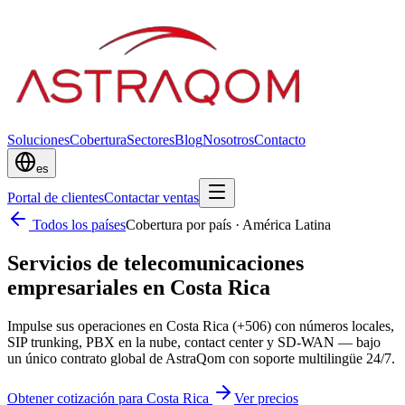
Soluciones
Cobertura
Sectores
Blog
Nosotros
Contacto
es
Portal de clientes
Contactar ventas
Todos los países
Cobertura por país
·
América Latina
Servicios de telecomunicaciones
empresariales en Costa Rica
Impulse sus operaciones en Costa Rica (+506) con números locales,
SIP trunking, PBX en la nube, contact center y SD-WAN — bajo
un único contrato global de AstraQom con soporte multilingüe 24/7.
Obtener cotización para Costa Rica
Ver precios