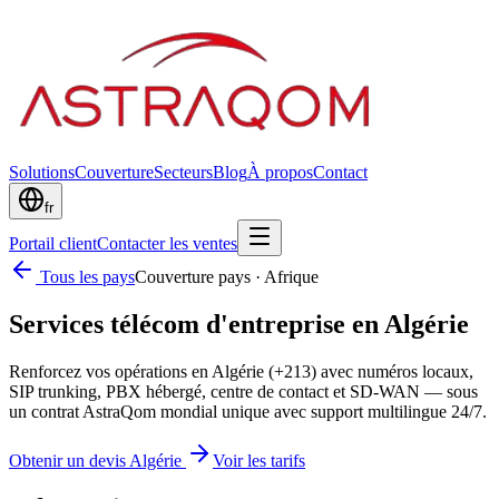
Solutions
Couverture
Secteurs
Blog
À propos
Contact
fr
Portail client
Contacter les ventes
Tous les pays
Couverture pays
·
Afrique
Services télécom d'entreprise en Algérie
Renforcez vos opérations en Algérie (+213) avec numéros locaux,
SIP trunking, PBX hébergé, centre de contact et SD-WAN — sous
un contrat AstraQom mondial unique avec support multilingue 24/7.
Obtenir un devis Algérie
Voir les tarifs