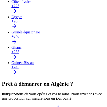
Côte d'Ivoire
+225
Égypte
+20
Guinée équatoriale
+240
Ghana
+233
Guinée-Bissau
+245
Prêt à démarrer en Algérie ?
Indiquez-nous où vous opérez et vos besoins. Nous revenons avec
une proposition sur mesure sous un jour ouvré.