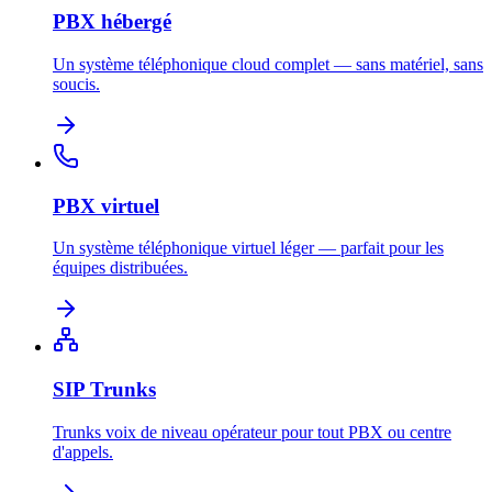
PBX hébergé
Un système téléphonique cloud complet — sans matériel, sans
soucis.
PBX virtuel
Un système téléphonique virtuel léger — parfait pour les
équipes distribuées.
SIP Trunks
Trunks voix de niveau opérateur pour tout PBX ou centre
d'appels.