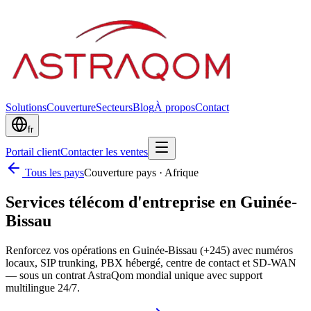
Solutions
Couverture
Secteurs
Blog
À propos
Contact
fr
Portail client
Contacter les ventes
Tous les pays
Couverture pays
·
Afrique
Services télécom d'entreprise en Guinée-
Bissau
Renforcez vos opérations en Guinée-Bissau (+245) avec numéros
locaux, SIP trunking, PBX hébergé, centre de contact et SD-WAN
— sous un contrat AstraQom mondial unique avec support
multilingue 24/7.