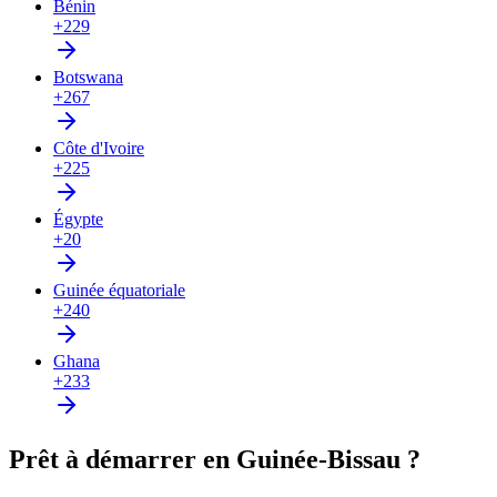
Bénin
+229
Botswana
+267
Côte d'Ivoire
+225
Égypte
+20
Guinée équatoriale
+240
Ghana
+233
Prêt à démarrer en Guinée-Bissau ?