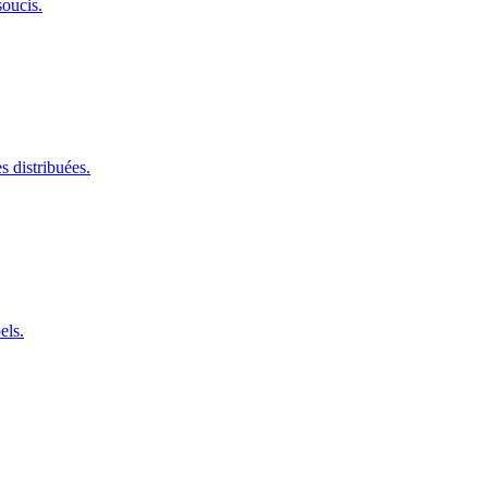
oucis.
s distribuées.
els.