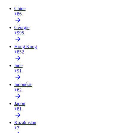
Chine
+86
Géorgie
+995
Hong Kong
+852
Inde
+91
Indonésie
+62
Japon
+81
Kazakhstan
+7