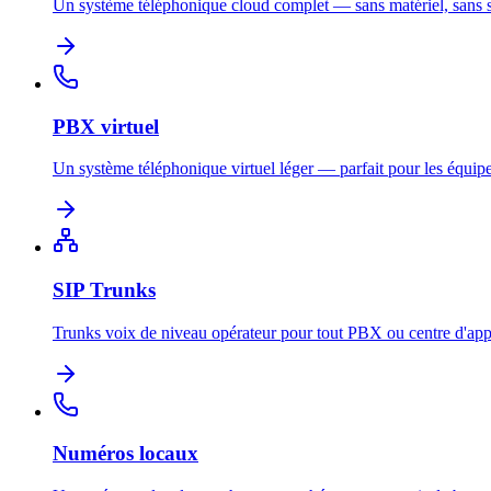
Un système téléphonique cloud complet — sans matériel, sans s
PBX virtuel
Un système téléphonique virtuel léger — parfait pour les équipe
SIP Trunks
Trunks voix de niveau opérateur pour tout PBX ou centre d'app
Numéros locaux