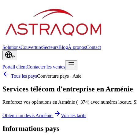
Solutions
Couverture
Secteurs
Blog
À propos
Contact
fr
Portail client
Contacter les ventes
Tous les pays
Couverture pays
·
Asie
Services télécom d'entreprise en Arménie
Renforcez vos opérations en Arménie (+374) avec numéros locaux, S
Obtenir un devis Arménie
Voir les tarifs
Informations pays