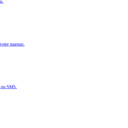
u.
 votre marque.
x ou SMS.