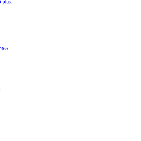
t plus.
/365.
+