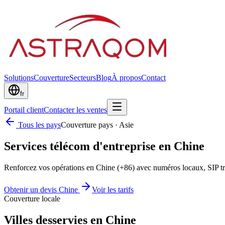
Solutions
Couverture
Secteurs
Blog
À propos
Contact
fr
Portail client
Contacter les ventes
Tous les pays
Couverture pays
·
Asie
Services télécom d'entreprise en Chine
Renforcez vos opérations en Chine (+86) avec numéros locaux, SIP 
Obtenir un devis Chine
Voir les tarifs
Couverture locale
Villes desservies en Chine