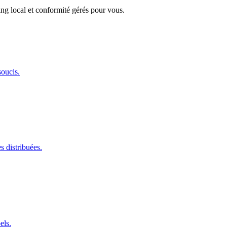
ng local et conformité gérés pour vous.
oucis.
s distribuées.
els.