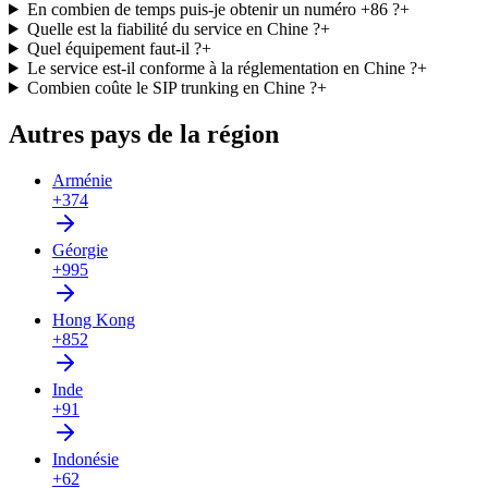
En combien de temps puis-je obtenir un numéro +86 ?
+
Quelle est la fiabilité du service en Chine ?
+
Quel équipement faut-il ?
+
Le service est-il conforme à la réglementation en Chine ?
+
Combien coûte le SIP trunking en Chine ?
+
Autres pays de la région
Arménie
+374
Géorgie
+995
Hong Kong
+852
Inde
+91
Indonésie
+62