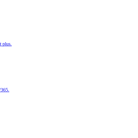
t plus.
/365.