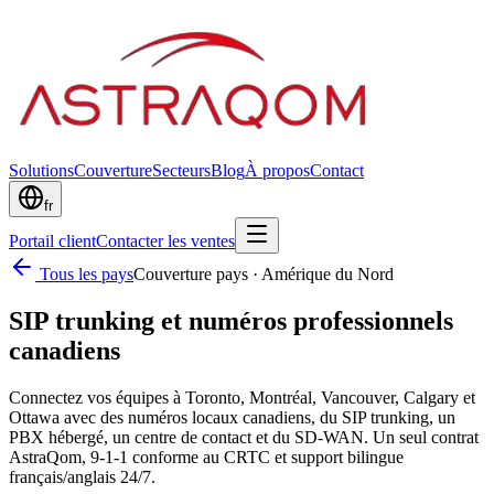
Solutions
Couverture
Secteurs
Blog
À propos
Contact
fr
Portail client
Contacter les ventes
Tous les pays
Couverture pays
·
Amérique du Nord
SIP trunking et numéros professionnels
canadiens
Connectez vos équipes à Toronto, Montréal, Vancouver, Calgary et
Ottawa avec des numéros locaux canadiens, du SIP trunking, un
PBX hébergé, un centre de contact et du SD-WAN. Un seul contrat
AstraQom, 9-1-1 conforme au CRTC et support bilingue
français/anglais 24/7.