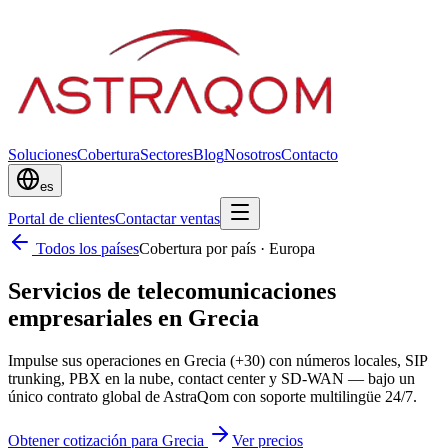
Soluciones
Cobertura
Sectores
Blog
Nosotros
Contacto
es
Portal de clientes
Contactar ventas
Todos los países
Cobertura por país
·
Europa
Servicios de telecomunicaciones
empresariales en Grecia
Impulse sus operaciones en Grecia (+30) con números locales, SIP
trunking, PBX en la nube, contact center y SD-WAN — bajo un
único contrato global de AstraQom con soporte multilingüe 24/7.
Obtener cotización para Grecia
Ver precios