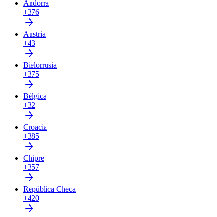
Andorra
+376
Austria
+43
Bielorrusia
+375
Bélgica
+32
Croacia
+385
Chipre
+357
República Checa
+420