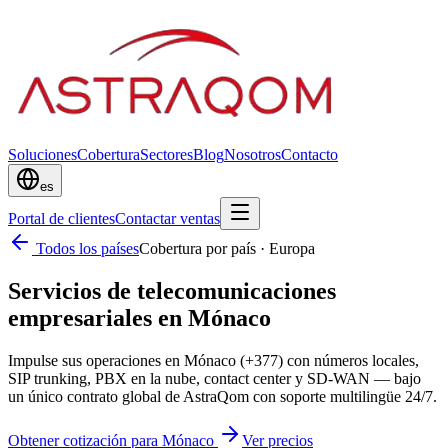
Soluciones
Cobertura
Sectores
Blog
Nosotros
Contacto
es
Portal de clientes
Contactar ventas
Todos los países
Cobertura por país
·
Europa
Servicios de telecomunicaciones
empresariales en Mónaco
Impulse sus operaciones en Mónaco (+377) con números locales,
SIP trunking, PBX en la nube, contact center y SD-WAN — bajo
un único contrato global de AstraQom con soporte multilingüe 24/7.
Obtener cotización para Mónaco
Ver precios