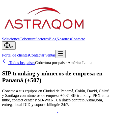
Soluciones
Cobertura
Sectores
Blog
Nosotros
Contacto
es
Portal de clientes
Contactar ventas
Todos los países
Cobertura por país
·
América Latina
SIP trunking y números de empresa en
Panamá (+507)
Conecte a sus equipos en Ciudad de Panamá, Colón, David, Chitré
y Santiago con números de empresa +507, SIP trunking, PBX en la
nube, contact center y SD-WAN. Un único contrato AstraQom,
entrega local DID y soporte bilingüe 24/7.