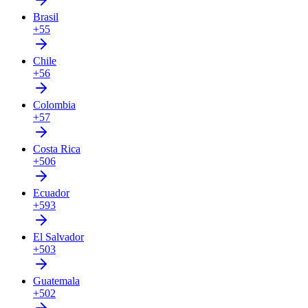
Brasil
+55
Chile
+56
Colombia
+57
Costa Rica
+506
Ecuador
+593
El Salvador
+503
Guatemala
+502