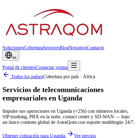
Soluciones
Cobertura
Sectores
Blog
Nosotros
Contacto
es
Portal de clientes
Contactar ventas
Todos los países
Cobertura por país
·
África
Servicios de telecomunicaciones
empresariales en Uganda
Impulse sus operaciones en Uganda (+256) con números locales,
SIP trunking, PBX en la nube, contact center y SD-WAN — bajo
un único contrato global de AstraQom con soporte multilingüe 24/7.
Obtener cotización para Uganda
Ver precios