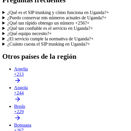
Preguntas frecuentes
¿Qué es el SIP trunking y cómo funciona en Uganda?
+
¿Puedo conservar mis números actuales de Uganda?
+
¿Qué tan rápido obtengo un número +256?
+
¿Qué tan confiable es el servicio en Uganda?
+
¿Qué equipo necesito?
+
¿El servicio cumple la normativa de Uganda?
+
¿Cuánto cuesta el SIP trunking en Uganda?
+
Otros países de la región
Argelia
+213
Angola
+244
Benín
+229
Botsuana
+267