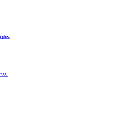
t plus.
/365.