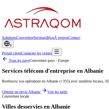
Solutions
Couverture
Secteurs
Blog
À propos
Contact
fr
Portail client
Contacter les ventes
Tous les pays
Couverture pays
·
Europe
Services télécom d'entreprise en Albanie
Renforcez vos opérations en Albanie (+355) avec numéros locaux, S
Obtenir un devis Albanie
Voir les tarifs
Couverture locale
Villes desservies en Albanie