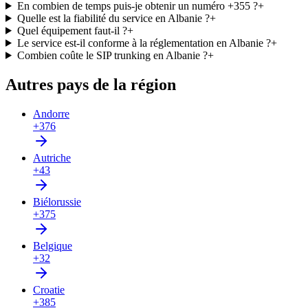
En combien de temps puis-je obtenir un numéro +355 ?
+
Quelle est la fiabilité du service en Albanie ?
+
Quel équipement faut-il ?
+
Le service est-il conforme à la réglementation en Albanie ?
+
Combien coûte le SIP trunking en Albanie ?
+
Autres pays de la région
Andorre
+376
Autriche
+43
Biélorussie
+375
Belgique
+32
Croatie
+385