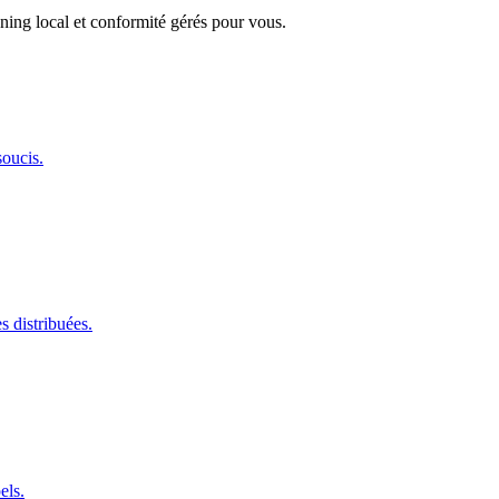
ning local et conformité gérés pour vous.
oucis.
s distribuées.
els.