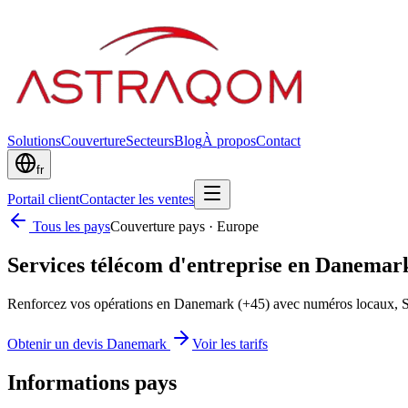
Solutions
Couverture
Secteurs
Blog
À propos
Contact
fr
Portail client
Contacter les ventes
Tous les pays
Couverture pays
·
Europe
Services télécom d'entreprise en Danemar
Renforcez vos opérations en Danemark (+45) avec numéros locaux, S
Obtenir un devis Danemark
Voir les tarifs
Informations pays