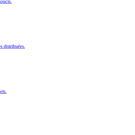
oucis.
s distribuées.
els.