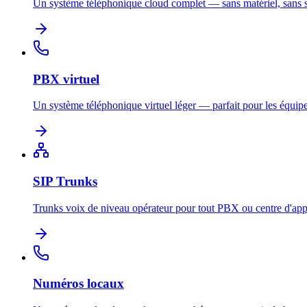
Un système téléphonique cloud complet — sans matériel, sans s
PBX virtuel
Un système téléphonique virtuel léger — parfait pour les équipe
SIP Trunks
Trunks voix de niveau opérateur pour tout PBX ou centre d'app
Numéros locaux