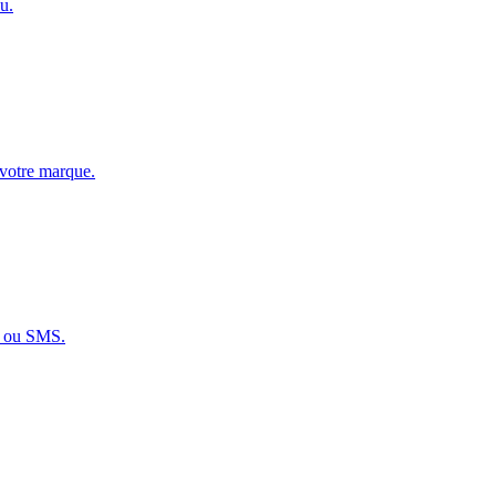
u.
 votre marque.
x ou SMS.