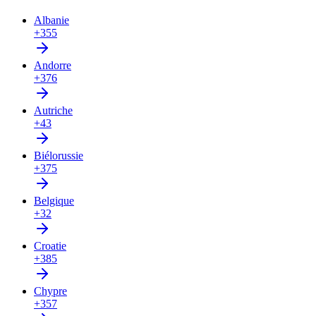
Albanie
+355
Andorre
+376
Autriche
+43
Biélorussie
+375
Belgique
+32
Croatie
+385
Chypre
+357