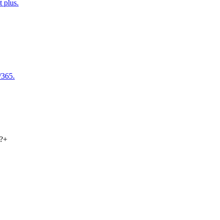
t plus.
/365.
?
+