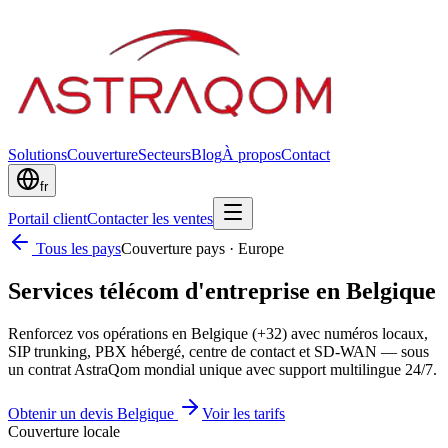
Solutions
Couverture
Secteurs
Blog
À propos
Contact
fr
Portail client
Contacter les ventes
Tous les pays
Couverture pays
·
Europe
Services télécom d'entreprise en Belgique
Renforcez vos opérations en Belgique (+32) avec numéros locaux,
SIP trunking, PBX hébergé, centre de contact et SD-WAN — sous
un contrat AstraQom mondial unique avec support multilingue 24/7.
Obtenir un devis Belgique
Voir les tarifs
Couverture locale