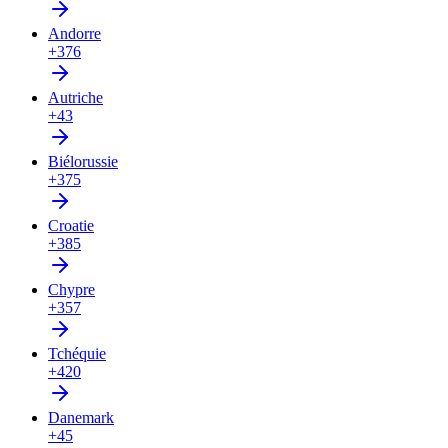
Andorre
+376
Autriche
+43
Biélorussie
+375
Croatie
+385
Chypre
+357
Tchéquie
+420
Danemark
+45