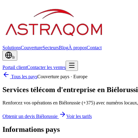
Solutions
Couverture
Secteurs
Blog
À propos
Contact
fr
Portail client
Contacter les ventes
Tous les pays
Couverture pays
·
Europe
Services télécom d'entreprise en Biéloruss
Renforcez vos opérations en Biélorussie (+375) avec numéros locaux
Obtenir un devis Biélorussie
Voir les tarifs
Informations pays