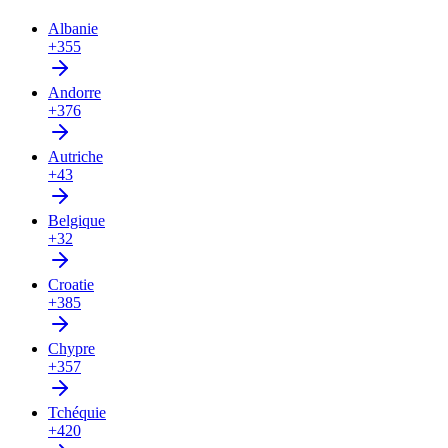
Albanie
+355
Andorre
+376
Autriche
+43
Belgique
+32
Croatie
+385
Chypre
+357
Tchéquie
+420