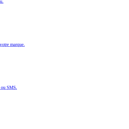
u.
 votre marque.
x ou SMS.