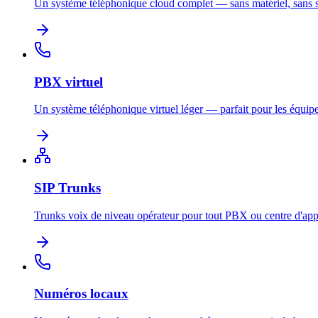
Un système téléphonique cloud complet — sans matériel, sans s
PBX virtuel
Un système téléphonique virtuel léger — parfait pour les équipe
SIP Trunks
Trunks voix de niveau opérateur pour tout PBX ou centre d'app
Numéros locaux