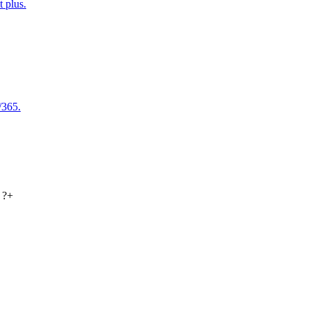
t plus.
/365.
 ?
+