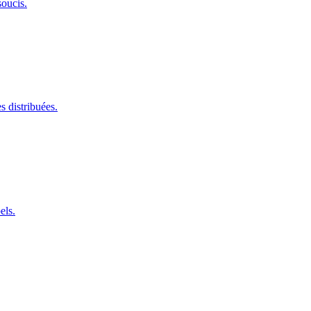
oucis.
s distribuées.
els.