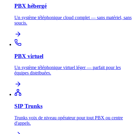
PBX hébergé
Un système téléphonique cloud complet — sans matériel, sans
soucis.
PBX virtuel
Un système téléphonique virtuel léger — parfait pour les
équipes distribuées.
SIP Trunks
Trunks voix de niveau opérateur pour tout PBX ou centre
d'appels.