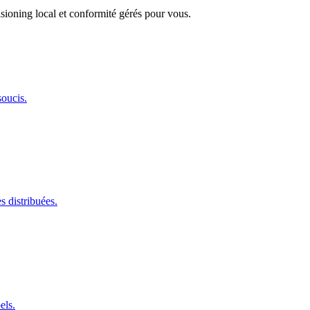
ioning local et conformité gérés pour vous.
oucis.
s distribuées.
els.