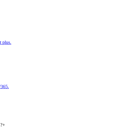
t plus.
/365.
 ?
+