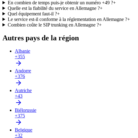
En combien de temps puis-je obtenir un numéro +49 ?
+
Quelle est la fiabilité du service en Allemagne ?
+
Quel équipement faut-il ?
+
Le service est-il conforme à la réglementation en Allemagne ?
+
Combien coûte le SIP trunking en Allemagne ?
+
Autres pays de la région
Albanie
+355
Andorre
+376
Autriche
+43
Biélorussie
+375
Belgique
+32