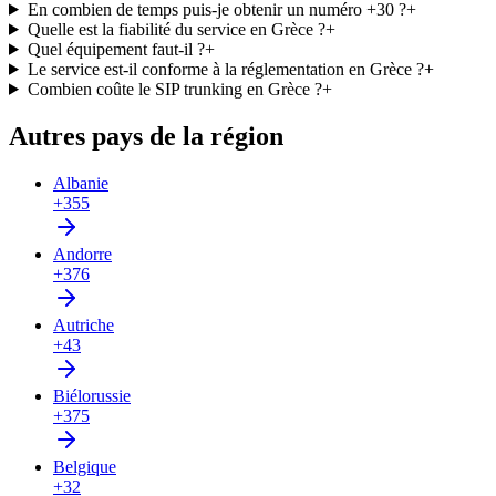
En combien de temps puis-je obtenir un numéro +30 ?
+
Quelle est la fiabilité du service en Grèce ?
+
Quel équipement faut-il ?
+
Le service est-il conforme à la réglementation en Grèce ?
+
Combien coûte le SIP trunking en Grèce ?
+
Autres pays de la région
Albanie
+355
Andorre
+376
Autriche
+43
Biélorussie
+375
Belgique
+32