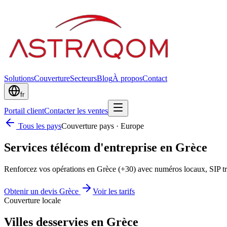
Solutions
Couverture
Secteurs
Blog
À propos
Contact
fr
Portail client
Contacter les ventes
Tous les pays
Couverture pays
·
Europe
Services télécom d'entreprise en Grèce
Renforcez vos opérations en Grèce (+30) avec numéros locaux, SIP 
Obtenir un devis Grèce
Voir les tarifs
Couverture locale
Villes desservies en Grèce