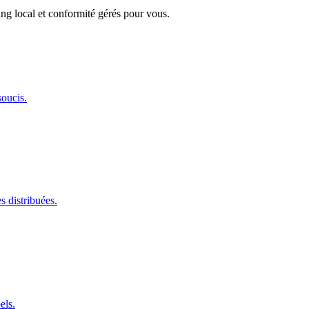
ng local et conformité gérés pour vous.
oucis.
s distribuées.
els.