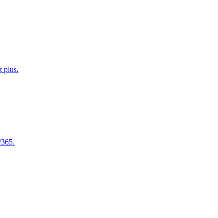
t plus.
/365.