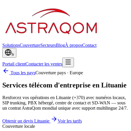
Solutions
Couverture
Secteurs
Blog
À propos
Contact
fr
Portail client
Contacter les ventes
Tous les pays
Couverture pays
·
Europe
Services télécom d'entreprise en Lituanie
Renforcez vos opérations en Lituanie (+370) avec numéros locaux,
SIP trunking, PBX hébergé, centre de contact et SD-WAN — sous
un contrat AstraQom mondial unique avec support multilingue 24/7.
Obtenir un devis Lituanie
Voir les tarifs
Couverture locale