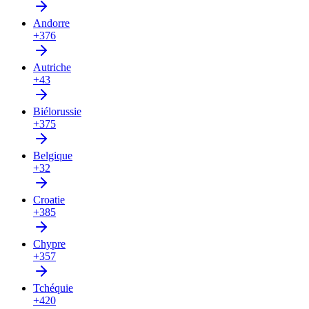
Andorre
+376
Autriche
+43
Biélorussie
+375
Belgique
+32
Croatie
+385
Chypre
+357
Tchéquie
+420