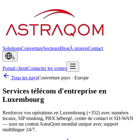
Solutions
Couverture
Secteurs
Blog
À propos
Contact
fr
Portail client
Contacter les ventes
Tous les pays
Couverture pays
·
Europe
Services télécom d'entreprise en
Luxembourg
Renforcez vos opérations en Luxembourg (+352) avec numéros
locaux, SIP trunking, PBX hébergé, centre de contact et SD-WAN
— sous un contrat AstraQom mondial unique avec support
multilingue 24/7.