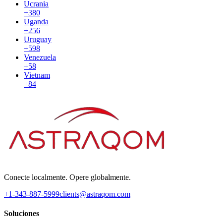
Ucrania
+380
Uganda
+256
Uruguay
+598
Venezuela
+58
Vietnam
+84
Conecte localmente. Opere globalmente.
+1-343-887-5999
clients@astraqom.com
Soluciones