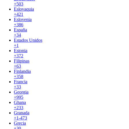
+503
Eslovaquia
+421
Eslovenia
+386
España
+34
Estados Unidos
+1
Estonia
+372
Filipinas
+63
Finlandia
+358
Francia
+33
Georgia
+995
Ghana
+233
Granada
+1-473
Grecia
+30