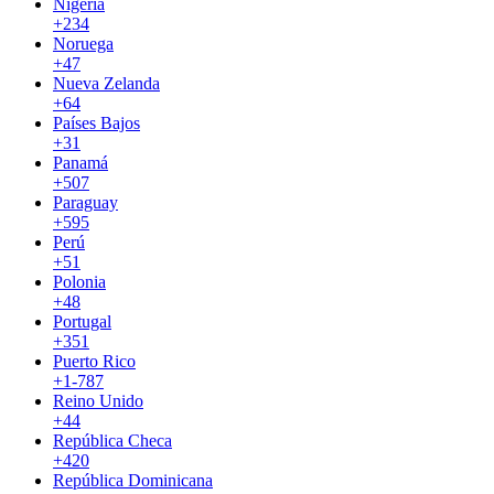
Nigeria
+234
Noruega
+47
Nueva Zelanda
+64
Países Bajos
+31
Panamá
+507
Paraguay
+595
Perú
+51
Polonia
+48
Portugal
+351
Puerto Rico
+1-787
Reino Unido
+44
República Checa
+420
República Dominicana