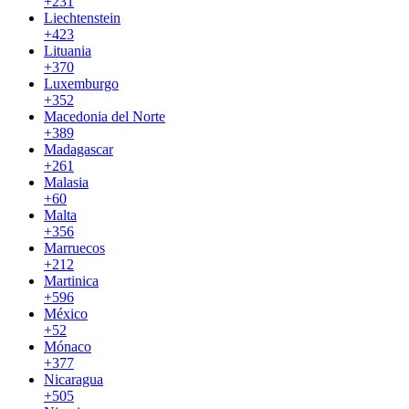
+231
Liechtenstein
+423
Lituania
+370
Luxemburgo
+352
Macedonia del Norte
+389
Madagascar
+261
Malasia
+60
Malta
+356
Marruecos
+212
Martinica
+596
México
+52
Mónaco
+377
Nicaragua
+505