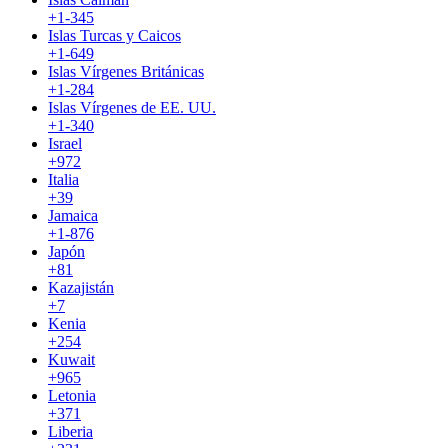
+1-345
Islas Turcas y Caicos
+1-649
Islas Vírgenes Británicas
+1-284
Islas Vírgenes de EE. UU.
+1-340
Israel
+972
Italia
+39
Jamaica
+1-876
Japón
+81
Kazajistán
+7
Kenia
+254
Kuwait
+965
Letonia
+371
Liberia