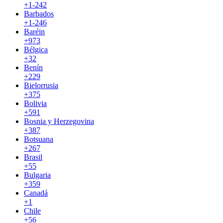
+1-242
Barbados
+1-246
Baréin
+973
Bélgica
+32
Benín
+229
Bielorrusia
+375
Bolivia
+591
Bosnia y Herzegovina
+387
Botsuana
+267
Brasil
+55
Bulgaria
+359
Canadá
+1
Chile
+56