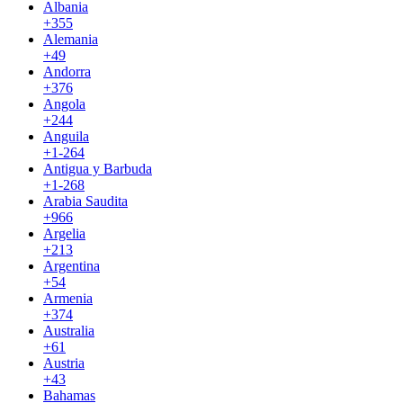
Albania
+355
Alemania
+49
Andorra
+376
Angola
+244
Anguila
+1-264
Antigua y Barbuda
+1-268
Arabia Saudita
+966
Argelia
+213
Argentina
+54
Armenia
+374
Australia
+61
Austria
+43
Bahamas