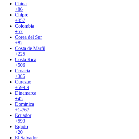
China
+86
Chipre
+357
Colombia
+57
Corea del Sur
+82
Costa de Marfil
+225
Costa Rica
+506
Croacia
+385
Curazao
+599-9
Dinamarca
+45
Dominica
+1-767
Ecuador
+593
Egipto
+20
El Salvador