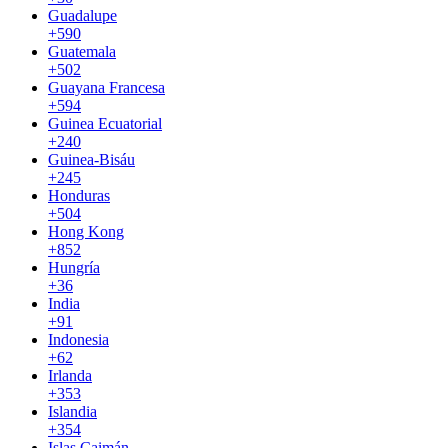
Guadalupe
+590
Guatemala
+502
Guayana Francesa
+594
Guinea Ecuatorial
+240
Guinea-Bisáu
+245
Honduras
+504
Hong Kong
+852
Hungría
+36
India
+91
Indonesia
+62
Irlanda
+353
Islandia
+354
Islas Caimán